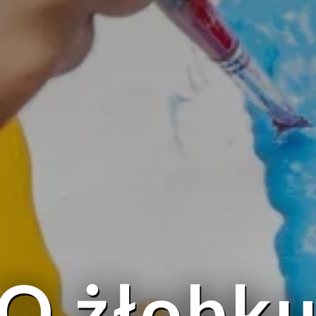
O żłobk