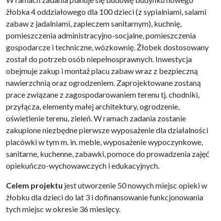
żłobka 4 oddziałowego dla 100 dzieci (z sypialniami, salami
zabaw z jadalniami, zapleczem sanitarnym), kuchnię,
pomieszczenia administracyjno-socjalne, pomieszczenia
gospodarcze i techniczne, wózkownię. Żłobek dostosowany
został do potrzeb osób niepełnosprawnych. Inwestycja
obejmuje zakup i montaż placu zabaw wraz z bezpieczną
nawierzchnią oraz ogrodzeniem. Zaprojektowane zostaną
prace związane z zagospodarowaniem terenu tj. chodniki,
przyłącza, elementy małej architektury, ogrodzenie,
oświetlenie terenu, zieleń. W ramach zadania zostanie
zakupione niezbędne pierwsze wyposażenie dla działalności
placówki w tym m. in. meble, wyposażenie wypoczynkowe,
sanitarne, kuchenne, zabawki, pomoce do prowadzenia zajęć
opiekuńczo-wychowawczych i edukacyjnych.
Celem projektu
jest utworzenie 50 nowych miejsc opieki w
żłobku dla dzieci do lat 3 i dofinansowanie funkcjonowania
tych miejsc w okresie 36 miesięcy.