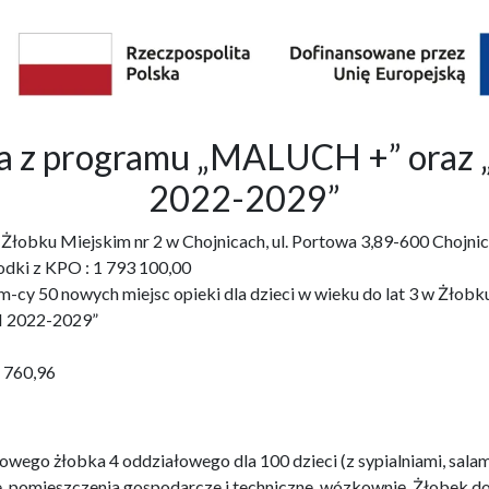
bka z programu „MALUCH +” o
2022-2029”
3 w Żłobku Miejskim nr 2 w Chojnicach, ul. Portowa 3,89-600 Ch
odki z KPO : 1 793 100,00
cy 50 nowych miejsc opieki dla dzieci w wieku do lat 3 w Żłobku 
 2022-2029”
1 760,96
wego żłobka 4 oddziałowego dla 100 dzieci (z sypialniami, salam
e, pomieszczenia gospodarcze i techniczne, wózkownię. Żłobek 