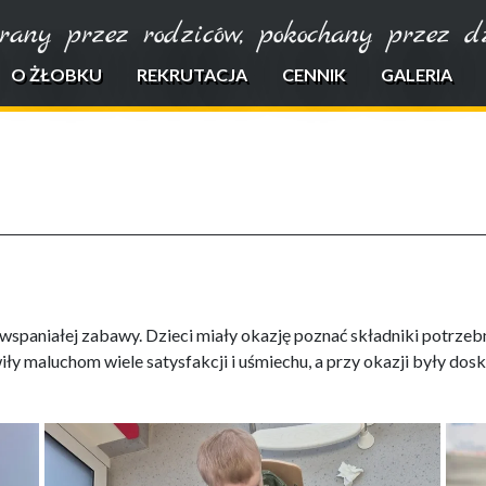
rany przez rodziców, pokochany przez dzi
O ŻŁOBKU
REKRUTACJA
CENNIK
GALERIA
 wspaniałej zabawy. Dzieci miały okazję poznać składniki potrze
wiły maluchom wiele satysfakcji i uśmiechu, a przy okazji były do