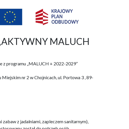
raz „AKTYWNY MALUCH
ojnice z programu „MALUCH + 2022-2029”
Miejskim nr 2 w Chojnicach, ul. Portowa 3 , 89-
i zabaw z jadalniami, zapleczem sanitarnym),
dostosowany został do potrzeb osób