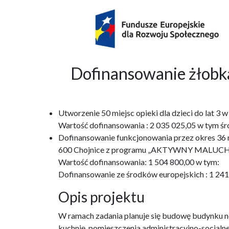
Dofinansowanie żło
Utworzenie 50 miejsc opieki dla dzieci do lat 
Wartość dofinansowania : 2 035 025,05 w tym śr
Dofinansowanie funkcjonowania przez okres 36 m-
600 Chojnice z programu „AKTYWNY MALUCH
Wartość dofinansowania: 1 504 800,00 w tym:
Dofinansowanie ze środków europejskich : 1 24
Opis projektu
W ramach zadania planuje się budowę budynku no
kuchnię, pomieszczenia administracyjno-socjaln