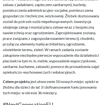
zabaw z jadalniami, zapleczem sanitarnym), kuchnię,
pomieszczenia administracyjno-socjalne, pomieszczenia
gospodarcze i techniczne, wózkownię. Żłobek dostosowany
został do potrzeb osób niepełnosprawnych. Inwestycja
obejmuje zakup i montaż placu zabaw wraz z bezpieczną
nawierzchnią oraz ogrodzeniem. Zaprojektowane zostaną
prace związane z zagospodarowaniem terenu tj. chodniki,
przyłącza, elementy małej architektury, ogrodzenie,
oświetlenie terenu, zieleń. W ramach zadania zostanie
zakupione niezbędne pierwsze wyposażenie dla działalności
placówki w tym m. in. meble, wyposażenie wypoczynkowe,
sanitarne, kuchenne, zabawki, pomoce do prowadzenia zajęć
opiekuńczo-wychowawczych i edukacyjnych.
Celem projektu
jest utworzenie 50 nowych miejsc opieki w
żłobku dla dzieci do lat 3 i dofinansowanie funkcjonowania
tych miejsc w okresie 36 miesięcy.
#NextGenerationEU