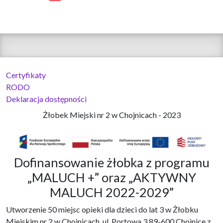
Certyfikaty
RODO
Deklaracja dostępności
Żłobek Miejski nr 2 w Chojnicach - 2023
Dofinansowanie żłobka z programu
„MALUCH +” oraz „AKTYWNY
MALUCH 2022-2029”
Utworzenie 50 miejsc opieki dla dzieci do lat 3 w Żłobku
Miejskim nr 2 w Chojnicach, ul. Portowa 3,89-600 Chojnice z