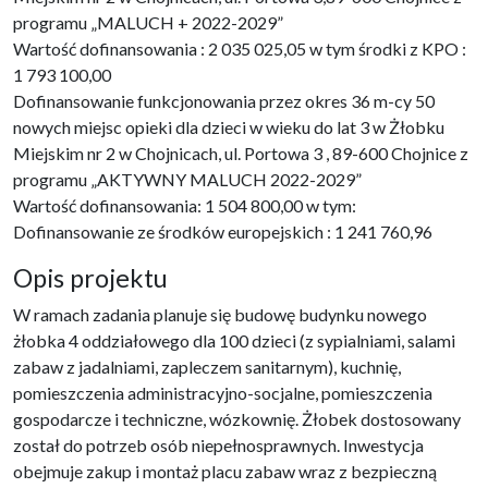
programu „MALUCH + 2022-2029”
Wartość dofinansowania : 2 035 025,05 w tym środki z KPO :
1 793 100,00
Dofinansowanie funkcjonowania przez okres 36 m-cy 50
nowych miejsc opieki dla dzieci w wieku do lat 3 w Żłobku
Miejskim nr 2 w Chojnicach, ul. Portowa 3 , 89-600 Chojnice z
programu „AKTYWNY MALUCH 2022-2029”
Wartość dofinansowania: 1 504 800,00 w tym:
Dofinansowanie ze środków europejskich : 1 241 760,96
Opis projektu
W ramach zadania planuje się budowę budynku nowego
żłobka 4 oddziałowego dla 100 dzieci (z sypialniami, salami
zabaw z jadalniami, zapleczem sanitarnym), kuchnię,
pomieszczenia administracyjno-socjalne, pomieszczenia
gospodarcze i techniczne, wózkownię. Żłobek dostosowany
został do potrzeb osób niepełnosprawnych. Inwestycja
obejmuje zakup i montaż placu zabaw wraz z bezpieczną