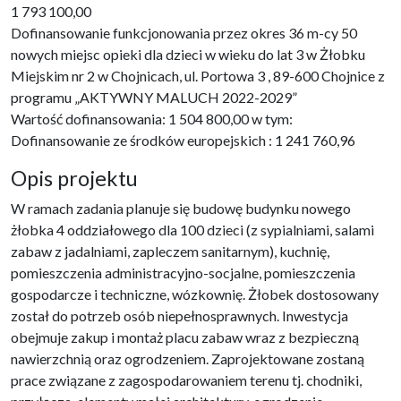
1 793 100,00
Dofinansowanie funkcjonowania przez okres 36 m-cy 50
nowych miejsc opieki dla dzieci w wieku do lat 3 w Żłobku
Miejskim nr 2 w Chojnicach, ul. Portowa 3 , 89-600 Chojnice z
programu „AKTYWNY MALUCH 2022-2029”
Wartość dofinansowania: 1 504 800,00 w tym:
Dofinansowanie ze środków europejskich : 1 241 760,96
Opis projektu
W ramach zadania planuje się budowę budynku nowego
żłobka 4 oddziałowego dla 100 dzieci (z sypialniami, salami
zabaw z jadalniami, zapleczem sanitarnym), kuchnię,
pomieszczenia administracyjno-socjalne, pomieszczenia
gospodarcze i techniczne, wózkownię. Żłobek dostosowany
został do potrzeb osób niepełnosprawnych. Inwestycja
obejmuje zakup i montaż placu zabaw wraz z bezpieczną
nawierzchnią oraz ogrodzeniem. Zaprojektowane zostaną
prace związane z zagospodarowaniem terenu tj. chodniki,