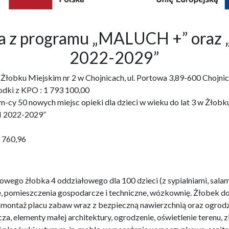
bka z programu „MALUCH +” o
2022-2029”
3 w Żłobku Miejskim nr 2 w Chojnicach, ul. Portowa 3,89-600 Ch
odki z KPO : 1 793 100,00
cy 50 nowych miejsc opieki dla dzieci w wieku do lat 3 w Żłobku 
 2022-2029”
1 760,96
wego żłobka 4 oddziałowego dla 100 dzieci (z sypialniami, salam
e, pomieszczenia gospodarcze i techniczne, wózkownię. Żłobek 
i montaż placu zabaw wraz z bezpieczną nawierzchnią oraz ogro
za, elementy małej architektury, ogrodzenie, oświetlenie terenu,