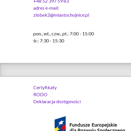
+48 52 397 59 83
adres e-mail:
zlobek2@miastochojnice.pl
pon., wt., czw., pt.: 7:00 - 15:00
śr.: 7:30 - 15:30
Certyfikaty
RODO
Deklaracja dostępności