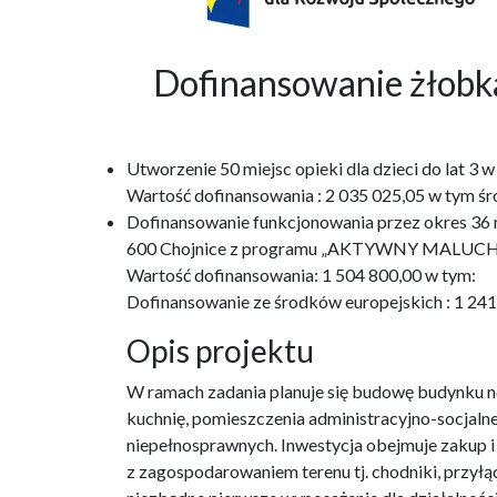
Dofinansowanie żło
Utworzenie 50 miejsc opieki dla dzieci do lat 
Wartość dofinansowania : 2 035 025,05 w tym śr
Dofinansowanie funkcjonowania przez okres 36 m-
600 Chojnice z programu „AKTYWNY MALUCH
Wartość dofinansowania: 1 504 800,00 w tym:
Dofinansowanie ze środków europejskich : 1 24
Opis projektu
W ramach zadania planuje się budowę budynku no
kuchnię, pomieszczenia administracyjno-socjaln
niepełnosprawnych. Inwestycja obejmuje zakup 
z zagospodarowaniem terenu tj. chodniki, przyłąc