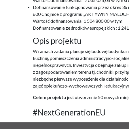
Wartość dofinansowania : 2 035 025,05 w tym śr
Dofinansowanie funkcjonowania przez okres 36 m-
600 Chojnice z programu „AKTYWNY MALUCH
Wartość dofinansowania: 1 504 800,00 w tym:
Dofinansowanie ze środków europejskich : 1 24
Opis projektu
W ramach zadania planuje się budowę budynku no
kuchnię, pomieszczenia administracyjno-socjaln
niepełnosprawnych. Inwestycja obejmuje zakup 
z zagospodarowaniem terenu tj. chodniki, przyłąc
niezbędne pierwsze wyposażenie dla działalnośc
zajęć opiekuńczo-wychowawczych i edukacyjnyc
Celem projektu
jest utworzenie 50 nowych miejs
#NextGenerationEU