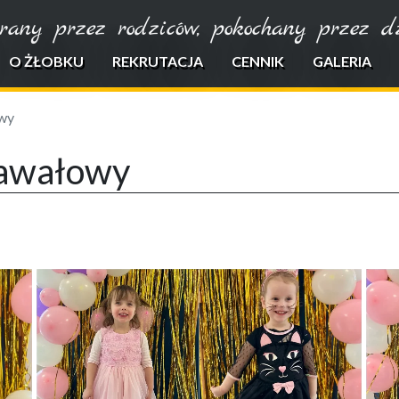
rany przez rodziców, pokochany przez dzi
O ŻŁOBKU
REKRUTACJA
CENNIK
GALERIA
owy
nawałowy