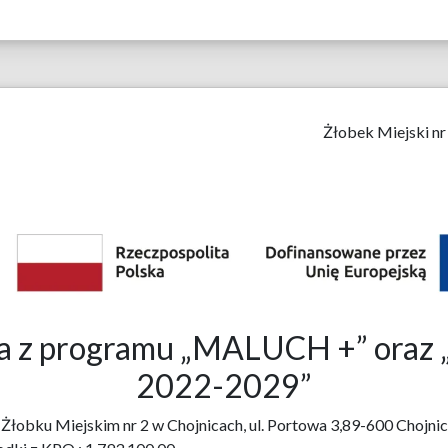
Żłobek Miejski nr
bka z programu „MALUCH +” o
2022-2029”
3 w Żłobku Miejskim nr 2 w Chojnicach, ul. Portowa 3,89-600 Ch