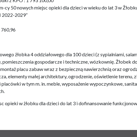
odki z KPO : 1 793 100,00
cy 50 nowych miejsc opieki dla dzieci w wieku do lat 3 w Żłobku 
 2022-2029”
1 760,96
wego żłobka 4 oddziałowego dla 100 dzieci (z sypialniami, salam
e, pomieszczenia gospodarcze i techniczne, wózkownię. Żłobek 
i montaż placu zabaw wraz z bezpieczną nawierzchnią oraz ogro
za, elementy małej architektury, ogrodzenie, oświetlenie terenu,
i placówki w tym m. in. meble, wyposażenie wypoczynkowe, sanit
h.
c opieki w żłobku dla dzieci do lat 3 i dofinansowanie funkcjonow