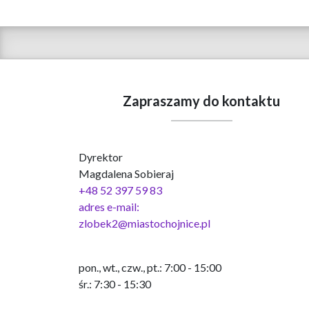
Zapraszamy do kontaktu
Dyrektor
Magdalena Sobieraj
+48 52 397 59 83
adres e-mail:
zlobek2@miastochojnice.pl
pon., wt., czw., pt.: 7:00 - 15:00
śr.: 7:30 - 15:30