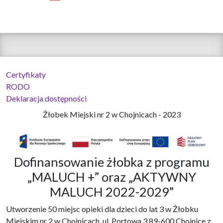
Certyfikaty
RODO
Deklaracja dostępności
Żłobek Miejski nr 2 w Chojnicach - 2023
Dofinansowanie żłobka z programu
„MALUCH +” oraz „AKTYWNY
MALUCH 2022-2029”
Utworzenie 50 miejsc opieki dla dzieci do lat 3 w Żłobku
Miejskim nr 2 w Chojnicach, ul. Portowa 3,89-600 Chojnice z