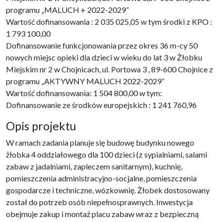
programu „MALUCH + 2022-2029”
Wartość dofinansowania : 2 035 025,05 w tym środki z KPO :
1 793 100,00
Dofinansowanie funkcjonowania przez okres 36 m-cy 50
nowych miejsc opieki dla dzieci w wieku do lat 3 w Żłobku
Miejskim nr 2 w Chojnicach, ul. Portowa 3 , 89-600 Chojnice z
programu „AKTYWNY MALUCH 2022-2029”
Wartość dofinansowania: 1 504 800,00 w tym:
Dofinansowanie ze środków europejskich : 1 241 760,96
Opis projektu
W ramach zadania planuje się budowę budynku nowego
żłobka 4 oddziałowego dla 100 dzieci (z sypialniami, salami
zabaw z jadalniami, zapleczem sanitarnym), kuchnię,
pomieszczenia administracyjno-socjalne, pomieszczenia
gospodarcze i techniczne, wózkownię. Żłobek dostosowany
został do potrzeb osób niepełnosprawnych. Inwestycja
obejmuje zakup i montaż placu zabaw wraz z bezpieczną