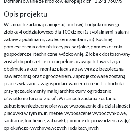
Dofinansowanie ze środków europejskich : 1 241 760,96
Opis projektu
W ramach zadania planuje się budowę budynku nowego
żłobka 4 oddziałowego dla 100 dzieci (z sypialniami, salami
zabaw z jadalniami, zapleczem sanitarnym), kuchnię,
pomieszczenia administracyjno-socjalne, pomieszczenia
gospodarcze i techniczne, wózkownię. Żłobek dostosowany
został do potrzeb osób niepełnosprawnych. Inwestycja
obejmuje zakup i montaż placu zabaw wraz z bezpieczną
nawierzchnią oraz ogrodzeniem. Zaprojektowane zostaną
prace związane z zagospodarowaniem terenu tj. chodniki,
przyłącza, elementy małej architektury, ogrodzenie,
oświetlenie terenu, zieleń. W ramach zadania zostanie
zakupione niezbędne pierwsze wyposażenie dla działalności
placówki w tym m. in. meble, wyposażenie wypoczynkowe,
sanitarne, kuchenne, zabawki, pomoce do prowadzenia zajęć
opiekuńczo-wychowawczych i edukacyjnych.