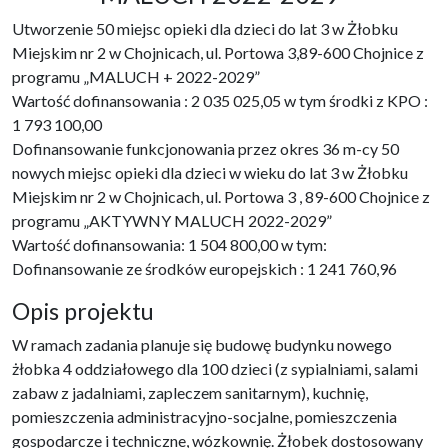
Utworzenie 50 miejsc opieki dla dzieci do lat 3 w Żłobku
Miejskim nr 2 w Chojnicach, ul. Portowa 3,89-600 Chojnice z
programu „MALUCH + 2022-2029”
Wartość dofinansowania : 2 035 025,05 w tym środki z KPO :
1 793 100,00
Dofinansowanie funkcjonowania przez okres 36 m-cy 50
nowych miejsc opieki dla dzieci w wieku do lat 3 w Żłobku
Miejskim nr 2 w Chojnicach, ul. Portowa 3 , 89-600 Chojnice z
programu „AKTYWNY MALUCH 2022-2029”
Wartość dofinansowania: 1 504 800,00 w tym:
Dofinansowanie ze środków europejskich : 1 241 760,96
Opis projektu
W ramach zadania planuje się budowę budynku nowego
żłobka 4 oddziałowego dla 100 dzieci (z sypialniami, salami
zabaw z jadalniami, zapleczem sanitarnym), kuchnię,
pomieszczenia administracyjno-socjalne, pomieszczenia
gospodarcze i techniczne, wózkownię. Żłobek dostosowany