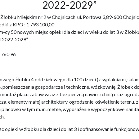
2022-2029”
3 w Żłobku Miejskim nr 2 w Chojnicach, ul. Portowa 3,89-600 Ch
odki z KPO : 1 793 100,00
cy 50 nowych miejsc opieki dla dzieci w wieku do lat 3 w Żłobku 
 2022-2029”
1 760,96
wego żłobka 4 oddziałowego dla 100 dzieci (z sypialniami, salam
e, pomieszczenia gospodarcze i techniczne, wózkownię. Żłobek 
i montaż placu zabaw wraz z bezpieczną nawierzchnią oraz ogro
za, elementy małej architektury, ogrodzenie, oświetlenie terenu,
i placówki w tym m. in. meble, wyposażenie wypoczynkowe, sanit
h.
c opieki w żłobku dla dzieci do lat 3 i dofinansowanie funkcjonow