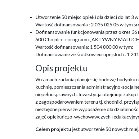
Utworzenie 50 miejsc opieki dla dzieci do lat 
Wartość dofinansowania : 2 035 025,05 w tym śr
Dofinansowanie funkcjonowania przez okres 36 m-
600 Chojnice z programu „AKTYWNY MALUCH
Wartość dofinansowania: 1 504 800,00 w tym:
Dofinansowanie ze środków europejskich : 1 24
Opis projektu
W ramach zadania planuje się budowę budynku no
kuchnię, pomieszczenia administracyjno-socjaln
niepełnosprawnych. Inwestycja obejmuje zakup 
z zagospodarowaniem terenu tj. chodniki, przyłąc
niezbędne pierwsze wyposażenie dla działalnośc
zajęć opiekuńczo-wychowawczych i edukacyjnyc
Celem projektu
jest utworzenie 50 nowych miejs