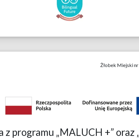
Żłobek Miejski nr
bka z programu „MALUCH +” o