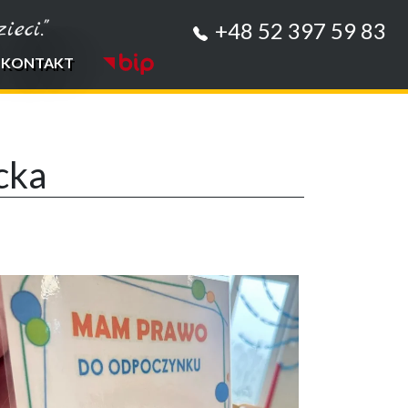
eci."
+48 52 397 59 83
KONTAKT
cka