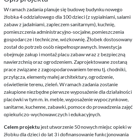
W ramach zadania planuje się budowę budynku nowego
żłobka 4 oddziałowego dla 100 dzieci (z sypialniami, salami
zabaw z jadalniami, zapleczem sanitarnym), kuchnię,
pomieszczenia administracyjno-socjalne, pomieszczenia
gospodarcze i techniczne, wózkownię. Żłobek dostosowany
został do potrzeb osób niepełnosprawnych. Inwestycja
obejmuje zakup i montaż placu zabaw wraz z bezpieczną
nawierzchnią oraz ogrodzeniem. Zaprojektowane zostaną
prace związane z zagospodarowaniem terenu tj. chodniki,
przyłącza, elementy małej architektury, ogrodzenie,
oświetlenie terenu, zieleń. W ramach zadania zostanie
zakupione niezbędne pierwsze wyposażenie dla działalności
placówki w tym m. in. meble, wyposażenie wypoczynkowe,
sanitarne, kuchenne, zabawki, pomoce do prowadzenia zajęć
opiekuńczo-wychowawczych i edukacyjnych.
Celem projektu
jest utworzenie 50 nowych miejsc opieki w
żłobku dla dzieci do lat 3 i dofinansowanie funkcjonowania