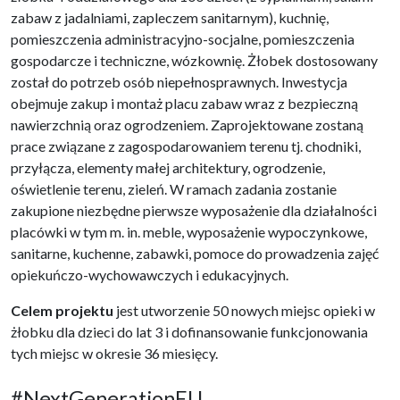
zabaw z jadalniami, zapleczem sanitarnym), kuchnię,
pomieszczenia administracyjno-socjalne, pomieszczenia
gospodarcze i techniczne, wózkownię. Żłobek dostosowany
został do potrzeb osób niepełnosprawnych. Inwestycja
obejmuje zakup i montaż placu zabaw wraz z bezpieczną
nawierzchnią oraz ogrodzeniem. Zaprojektowane zostaną
prace związane z zagospodarowaniem terenu tj. chodniki,
przyłącza, elementy małej architektury, ogrodzenie,
oświetlenie terenu, zieleń. W ramach zadania zostanie
zakupione niezbędne pierwsze wyposażenie dla działalności
placówki w tym m. in. meble, wyposażenie wypoczynkowe,
sanitarne, kuchenne, zabawki, pomoce do prowadzenia zajęć
opiekuńczo-wychowawczych i edukacyjnych.
Celem projektu
jest utworzenie 50 nowych miejsc opieki w
żłobku dla dzieci do lat 3 i dofinansowanie funkcjonowania
tych miejsc w okresie 36 miesięcy.
#NextGenerationEU