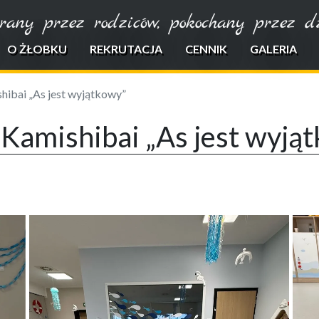
rany przez rodziców, pokochany przez dzi
O ŻŁOBKU
REKRUTACJA
CENNIK
GALERIA
shibai „As jest wyjątkowy”
k Kamishibai „As jest wyją