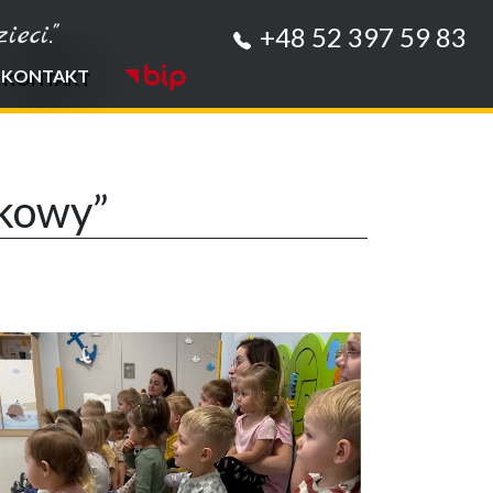
eci."
+48 52 397 59 83
KONTAKT
tkowy”