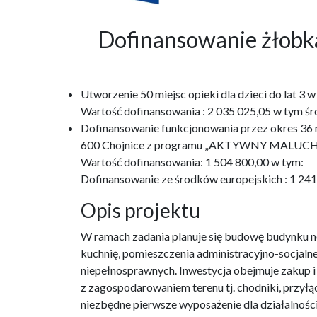
Dofinansowanie żło
Utworzenie 50 miejsc opieki dla dzieci do lat 
Wartość dofinansowania : 2 035 025,05 w tym śr
Dofinansowanie funkcjonowania przez okres 36 m-
600 Chojnice z programu „AKTYWNY MALUCH
Wartość dofinansowania: 1 504 800,00 w tym:
Dofinansowanie ze środków europejskich : 1 24
Opis projektu
W ramach zadania planuje się budowę budynku no
kuchnię, pomieszczenia administracyjno-socjaln
niepełnosprawnych. Inwestycja obejmuje zakup 
z zagospodarowaniem terenu tj. chodniki, przyłąc
niezbędne pierwsze wyposażenie dla działalnośc