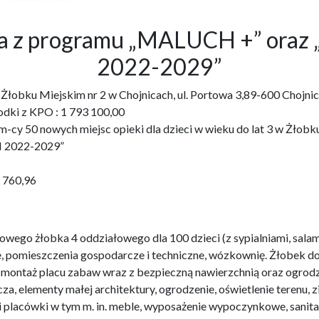
bka z programu „MALUCH +” o
2022-2029”
3 w Żłobku Miejskim nr 2 w Chojnicach, ul. Portowa 3,89-600 Ch
odki z KPO : 1 793 100,00
cy 50 nowych miejsc opieki dla dzieci w wieku do lat 3 w Żłobku 
 2022-2029”
1 760,96
wego żłobka 4 oddziałowego dla 100 dzieci (z sypialniami, salam
e, pomieszczenia gospodarcze i techniczne, wózkownię. Żłobek 
i montaż placu zabaw wraz z bezpieczną nawierzchnią oraz ogro
za, elementy małej architektury, ogrodzenie, oświetlenie terenu,
i placówki w tym m. in. meble, wyposażenie wypoczynkowe, sanit