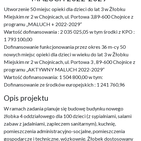
Utworzenie 50 miejsc opieki dla dzieci do lat 3 w Żłobku
Miejskim nr 2 w Chojnicach, ul. Portowa 3,89-600 Chojnice z
programu „MALUCH + 2022-2029”
Wartość dofinansowania : 2 035 025,05 w tym środki z KPO :
1 793 100,00
Dofinansowanie funkcjonowania przez okres 36 m-cy 50
nowych miejsc opieki dla dzieci w wieku do lat 3 w Żłobku
Miejskim nr 2 w Chojnicach, ul. Portowa 3 , 89-600 Chojnice z
programu „AKTYWNY MALUCH 2022-2029”
Wartość dofinansowania: 1 504 800,00 w tym:
Dofinansowanie ze środków europejskich : 1 241 760,96
Opis projektu
W ramach zadania planuje się budowę budynku nowego
żłobka 4 oddziałowego dla 100 dzieci (z sypialniami, salami
zabaw z jadalniami, zapleczem sanitarnym), kuchnię,
pomieszczenia administracyjno-socjalne, pomieszczenia
gospodarcze i techniczne, wózkownię. Żłobek dostosowany