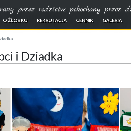
rany przez rodziców, pokochany przez dzi
O ŻŁOBKU
REKRUTACJA
CENNIK
GALERIA
Dziadka
bci i Dziadka