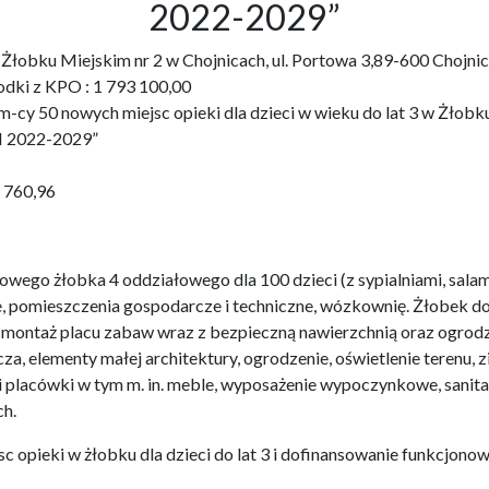
2022-2029”
3 w Żłobku Miejskim nr 2 w Chojnicach, ul. Portowa 3,89-600 Ch
odki z KPO : 1 793 100,00
cy 50 nowych miejsc opieki dla dzieci w wieku do lat 3 w Żłobku 
 2022-2029”
1 760,96
wego żłobka 4 oddziałowego dla 100 dzieci (z sypialniami, salam
e, pomieszczenia gospodarcze i techniczne, wózkownię. Żłobek 
i montaż placu zabaw wraz z bezpieczną nawierzchnią oraz ogro
za, elementy małej architektury, ogrodzenie, oświetlenie terenu,
i placówki w tym m. in. meble, wyposażenie wypoczynkowe, sanit
h.
c opieki w żłobku dla dzieci do lat 3 i dofinansowanie funkcjonow