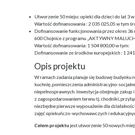
Utworzenie 50 miejsc opieki dla dzieci do lat 
Wartość dofinansowania : 2 035 025,05 w tym śr
Dofinansowanie funkcjonowania przez okres 36 m-
600 Chojnice z programu „AKTYWNY MALUCH
Wartość dofinansowania: 1 504 800,00 w tym:
Dofinansowanie ze środków europejskich : 1 24
Opis projektu
W ramach zadania planuje się budowę budynku no
kuchnię, pomieszczenia administracyjno-socjaln
niepełnosprawnych. Inwestycja obejmuje zakup 
z zagospodarowaniem terenu tj. chodniki, przyłąc
niezbędne pierwsze wyposażenie dla działalnośc
zajęć opiekuńczo-wychowawczych i edukacyjnyc
Celem projektu
jest utworzenie 50 nowych miejs