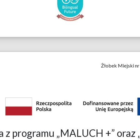
Żłobek Miejski nr
bka z programu „MALUCH +” o