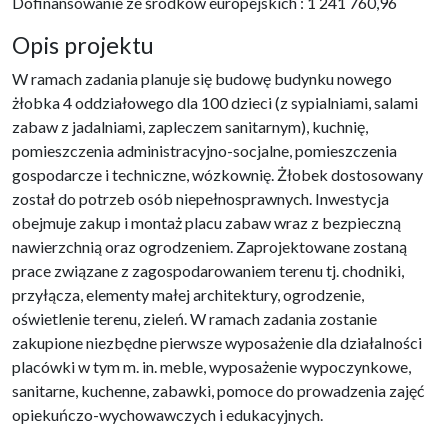
Dofinansowanie ze środków europejskich : 1 241 760,96
Opis projektu
W ramach zadania planuje się budowę budynku nowego
żłobka 4 oddziałowego dla 100 dzieci (z sypialniami, salami
zabaw z jadalniami, zapleczem sanitarnym), kuchnię,
pomieszczenia administracyjno-socjalne, pomieszczenia
gospodarcze i techniczne, wózkownię. Żłobek dostosowany
został do potrzeb osób niepełnosprawnych. Inwestycja
obejmuje zakup i montaż placu zabaw wraz z bezpieczną
nawierzchnią oraz ogrodzeniem. Zaprojektowane zostaną
prace związane z zagospodarowaniem terenu tj. chodniki,
przyłącza, elementy małej architektury, ogrodzenie,
oświetlenie terenu, zieleń. W ramach zadania zostanie
zakupione niezbędne pierwsze wyposażenie dla działalności
placówki w tym m. in. meble, wyposażenie wypoczynkowe,
sanitarne, kuchenne, zabawki, pomoce do prowadzenia zajęć
opiekuńczo-wychowawczych i edukacyjnych.