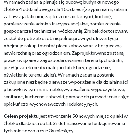
W ramach zadania planuje się budowę budynku nowego
żłobka 4 oddziałowego dla 100 dzieci (z sypialniami, salami
zabaw z jadalniami, zapleczem sanitarnym), kuchnię,
pomieszczenia administracyjno-socjalne, pomieszczenia
gospodarcze i techniczne, wózkownię. Żłobek dostosowany
został do potrzeb osób niepełnosprawnych. Inwestycja
obejmuje zakup i montaż placu zabaw wraz z bezpieczną
nawierzchnią oraz ogrodzeniem. Zaprojektowane zostaną
prace związane z zagospodarowaniem terenu tj. chodniki,
przyłącza, elementy małej architektury, ogrodzenie,
oświetlenie terenu, zieleń. W ramach zadania zostanie
zakupione niezbędne pierwsze wyposażenie dla działalności
placówki w tym m. in. meble, wyposażenie wypoczynkowe,
sanitarne, kuchenne, zabawki, pomoce do prowadzenia zajęć
opiekuńczo-wychowawczych i edukacyjnych.
Celem projektu
jest utworzenie 50 nowych miejsc opieki w
żłobku dla dzieci do lat 3 i dofinansowanie funkcjonowania
tych miejsc w okresie 36 miesięcy.