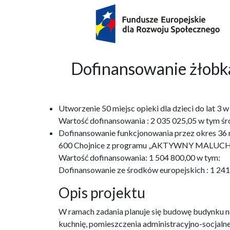
Dofinansowanie żło
Utworzenie 50 miejsc opieki dla dzieci do lat 
Wartość dofinansowania : 2 035 025,05 w tym śr
Dofinansowanie funkcjonowania przez okres 36 m-
600 Chojnice z programu „AKTYWNY MALUCH
Wartość dofinansowania: 1 504 800,00 w tym:
Dofinansowanie ze środków europejskich : 1 24
Opis projektu
W ramach zadania planuje się budowę budynku no
kuchnię, pomieszczenia administracyjno-socjaln