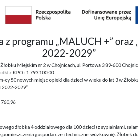
bka z programu „MALUCH +” o
2022-2029”
3 w Żłobku Miejskim nr 2 w Chojnicach, ul. Portowa 3,89-600 Ch
odki z KPO : 1 793 100,00
cy 50 nowych miejsc opieki dla dzieci w wieku do lat 3 w Żłobku 
 2022-2029”
1 760,96
wego żłobka 4 oddziałowego dla 100 dzieci (z sypialniami, salam
e, pomieszczenia gospodarcze i techniczne, wózkownię. Żłobek 