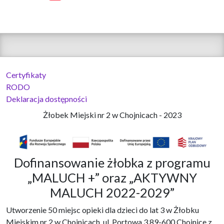
Certyfikaty
RODO
Deklaracja dostępności
Żłobek Miejski nr 2 w Chojnicach - 2023
Dofinansowanie żłobka z programu
„MALUCH +” oraz „AKTYWNY
MALUCH 2022-2029”
Utworzenie 50 miejsc opieki dla dzieci do lat 3 w Żłobku
Miejskim nr 2 w Chojnicach, ul. Portowa 3,89-600 Chojnice z