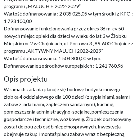
programu „MALUCH + 2022-2029”
Wartość dofinansowania : 2 035 025,05 w tym środki z KPO :
1 793 100,00
Dofinansowanie funkcjonowania przez okres 36 m-cy 50
nowych miejsc opieki dla dzieci w wieku do lat 3 w Żłobku
Miejskim nr 2 w Chojnicach, ul. Portowa 3 , 89-600 Chojnice z
programu „AKTYWNY MALUCH 2022-2029”
Wartość dofinansowania: 1 504 800,00 w tym:
Dofinansowanie ze środków europejskich : 1 241 760,96
Opis projektu
W ramach zadania planuje się budowę budynku nowego
żłobka 4 oddziałowego dla 100 dzieci (z sypialniami, salami
zabaw z jadalniami, zapleczem sanitarnym), kuchnię,
pomieszczenia administracyjno-socjalne, pomieszczenia
gospodarcze i techniczne, wózkownię. Żłobek dostosowany
został do potrzeb osób niepełnosprawnych. Inwestycja
obejmuje zakup i montaż placu zabaw wraz z bezpieczną