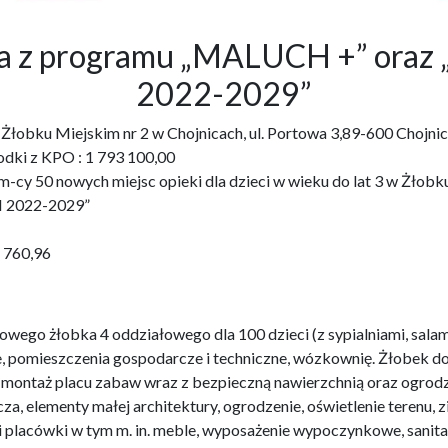
bka z programu „MALUCH +” o
2022-2029”
3 w Żłobku Miejskim nr 2 w Chojnicach, ul. Portowa 3,89-600 Ch
odki z KPO : 1 793 100,00
cy 50 nowych miejsc opieki dla dzieci w wieku do lat 3 w Żłobku 
 2022-2029”
1 760,96
wego żłobka 4 oddziałowego dla 100 dzieci (z sypialniami, salam
e, pomieszczenia gospodarcze i techniczne, wózkownię. Żłobek 
i montaż placu zabaw wraz z bezpieczną nawierzchnią oraz ogro
za, elementy małej architektury, ogrodzenie, oświetlenie terenu,
i placówki w tym m. in. meble, wyposażenie wypoczynkowe, sanit