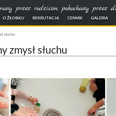
rany przez rodziców, pokochany przez dzi
O ŻŁOBKU
REKRUTACJA
CENNIK
GALERIA
ł słuchu
my zmysł słuchu