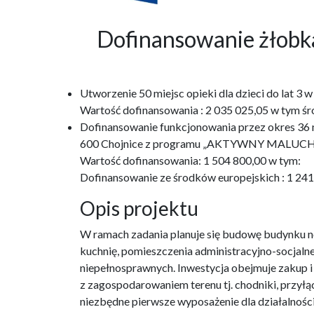
Dofinansowanie żło
Utworzenie 50 miejsc opieki dla dzieci do lat 
Wartość dofinansowania : 2 035 025,05 w tym śr
Dofinansowanie funkcjonowania przez okres 36 m-
600 Chojnice z programu „AKTYWNY MALUCH
Wartość dofinansowania: 1 504 800,00 w tym:
Dofinansowanie ze środków europejskich : 1 24
Opis projektu
W ramach zadania planuje się budowę budynku no
kuchnię, pomieszczenia administracyjno-socjaln
niepełnosprawnych. Inwestycja obejmuje zakup 
z zagospodarowaniem terenu tj. chodniki, przyłąc
niezbędne pierwsze wyposażenie dla działalnośc