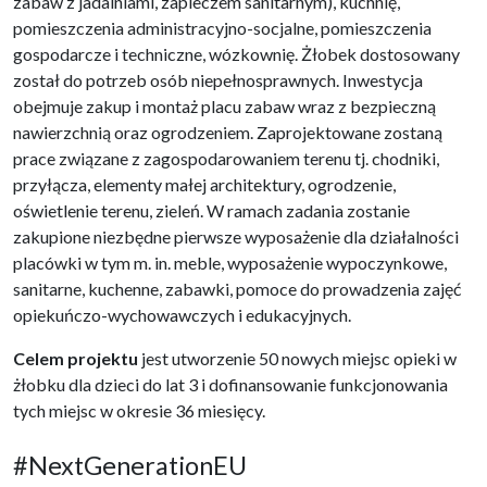
zabaw z jadalniami, zapleczem sanitarnym), kuchnię,
pomieszczenia administracyjno-socjalne, pomieszczenia
gospodarcze i techniczne, wózkownię. Żłobek dostosowany
został do potrzeb osób niepełnosprawnych. Inwestycja
obejmuje zakup i montaż placu zabaw wraz z bezpieczną
nawierzchnią oraz ogrodzeniem. Zaprojektowane zostaną
prace związane z zagospodarowaniem terenu tj. chodniki,
przyłącza, elementy małej architektury, ogrodzenie,
oświetlenie terenu, zieleń. W ramach zadania zostanie
zakupione niezbędne pierwsze wyposażenie dla działalności
placówki w tym m. in. meble, wyposażenie wypoczynkowe,
sanitarne, kuchenne, zabawki, pomoce do prowadzenia zajęć
opiekuńczo-wychowawczych i edukacyjnych.
Celem projektu
jest utworzenie 50 nowych miejsc opieki w
żłobku dla dzieci do lat 3 i dofinansowanie funkcjonowania
tych miejsc w okresie 36 miesięcy.
#NextGenerationEU