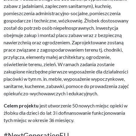
zabaw z jadalniami, zapleczem sanitarnym), kuchnię,
pomieszczenia administracyjno-socjalne, pomieszczenia
gospodarcze i techniczne, wózkownię. Żłobek dostosowany
został do potrzeb osób niepełnosprawnych. Inwestycja
obejmuje zakup i montaż placu zabaw wraz z bezpieczną
nawierzchnią oraz ogrodzeniem. Zaprojektowane zostaną
prace związane z zagospodarowaniem terenu tj. chodniki,
przyłącza, elementy małej architektury, ogrodzenie,
oświetlenie terenu, zieleń. W ramach zadania zostanie
zakupione niezbędne pierwsze wyposażenie dla działalności
placówki w tym m. in. meble, wyposażenie wypoczynkowe,
sanitarne, kuchenne, zabawki, pomoce do prowadzenia zajęć
opiekuńczo-wychowawczych i edukacyjnych.
Celem projektu
jest utworzenie 50 nowych miejsc opieki w
żłobku dla dzieci do lat 3 i dofinansowanie funkcjonowania
tych miejsc w okresie 36 miesięcy.
#NextGenerationEU