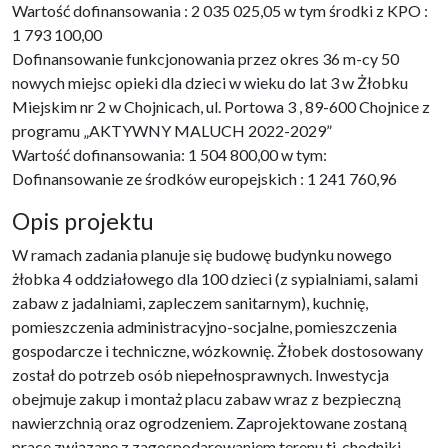
Wartość dofinansowania : 2 035 025,05 w tym środki z KPO :
1 793 100,00
Dofinansowanie funkcjonowania przez okres 36 m-cy 50
nowych miejsc opieki dla dzieci w wieku do lat 3 w Żłobku
Miejskim nr 2 w Chojnicach, ul. Portowa 3 , 89-600 Chojnice z
programu „AKTYWNY MALUCH 2022-2029”
Wartość dofinansowania: 1 504 800,00 w tym:
Dofinansowanie ze środków europejskich : 1 241 760,96
Opis projektu
W ramach zadania planuje się budowę budynku nowego
żłobka 4 oddziałowego dla 100 dzieci (z sypialniami, salami
zabaw z jadalniami, zapleczem sanitarnym), kuchnię,
pomieszczenia administracyjno-socjalne, pomieszczenia
gospodarcze i techniczne, wózkownię. Żłobek dostosowany
został do potrzeb osób niepełnosprawnych. Inwestycja
obejmuje zakup i montaż placu zabaw wraz z bezpieczną
nawierzchnią oraz ogrodzeniem. Zaprojektowane zostaną
prace związane z zagospodarowaniem terenu tj. chodniki,