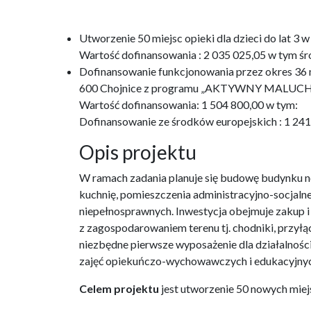
Utworzenie 50 miejsc opieki dla dzieci do lat 
Wartość dofinansowania : 2 035 025,05 w tym śr
Dofinansowanie funkcjonowania przez okres 36 m-
600 Chojnice z programu „AKTYWNY MALUCH
Wartość dofinansowania: 1 504 800,00 w tym:
Dofinansowanie ze środków europejskich : 1 24
Opis projektu
W ramach zadania planuje się budowę budynku no
kuchnię, pomieszczenia administracyjno-socjaln
niepełnosprawnych. Inwestycja obejmuje zakup 
z zagospodarowaniem terenu tj. chodniki, przyłąc
niezbędne pierwsze wyposażenie dla działalnośc
zajęć opiekuńczo-wychowawczych i edukacyjnyc
Celem projektu
jest utworzenie 50 nowych miejs