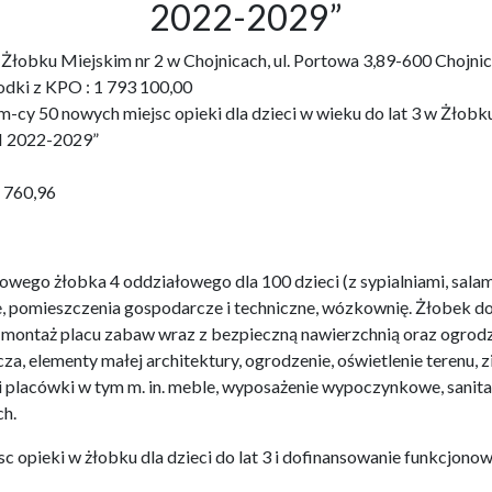
2022-2029”
3 w Żłobku Miejskim nr 2 w Chojnicach, ul. Portowa 3,89-600 Ch
odki z KPO : 1 793 100,00
cy 50 nowych miejsc opieki dla dzieci w wieku do lat 3 w Żłobku 
 2022-2029”
1 760,96
wego żłobka 4 oddziałowego dla 100 dzieci (z sypialniami, salam
e, pomieszczenia gospodarcze i techniczne, wózkownię. Żłobek 
i montaż placu zabaw wraz z bezpieczną nawierzchnią oraz ogro
za, elementy małej architektury, ogrodzenie, oświetlenie terenu,
i placówki w tym m. in. meble, wyposażenie wypoczynkowe, sanit
h.
c opieki w żłobku dla dzieci do lat 3 i dofinansowanie funkcjonow