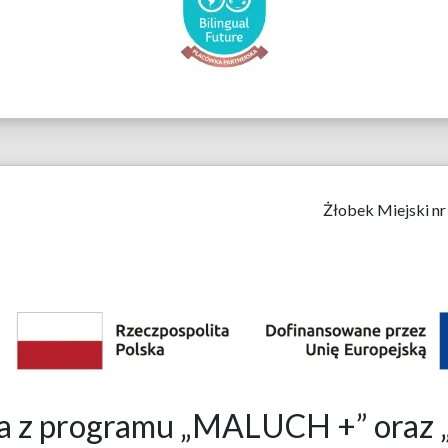
Żłobek Miejski nr
bka z programu „MALUCH +” o