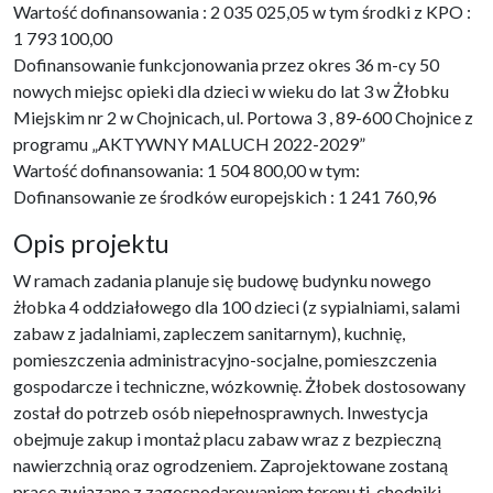
Wartość dofinansowania : 2 035 025,05 w tym środki z KPO :
1 793 100,00
Dofinansowanie funkcjonowania przez okres 36 m-cy 50
nowych miejsc opieki dla dzieci w wieku do lat 3 w Żłobku
Miejskim nr 2 w Chojnicach, ul. Portowa 3 , 89-600 Chojnice z
programu „AKTYWNY MALUCH 2022-2029”
Wartość dofinansowania: 1 504 800,00 w tym:
Dofinansowanie ze środków europejskich : 1 241 760,96
Opis projektu
W ramach zadania planuje się budowę budynku nowego
żłobka 4 oddziałowego dla 100 dzieci (z sypialniami, salami
zabaw z jadalniami, zapleczem sanitarnym), kuchnię,
pomieszczenia administracyjno-socjalne, pomieszczenia
gospodarcze i techniczne, wózkownię. Żłobek dostosowany
został do potrzeb osób niepełnosprawnych. Inwestycja
obejmuje zakup i montaż placu zabaw wraz z bezpieczną
nawierzchnią oraz ogrodzeniem. Zaprojektowane zostaną
prace związane z zagospodarowaniem terenu tj. chodniki,