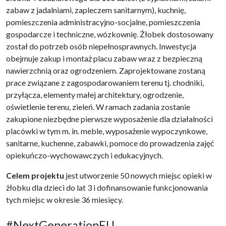
zabaw z jadalniami, zapleczem sanitarnym), kuchnię,
pomieszczenia administracyjno-socjalne, pomieszczenia
gospodarcze i techniczne, wózkownię. Żłobek dostosowany
został do potrzeb osób niepełnosprawnych. Inwestycja
obejmuje zakup i montaż placu zabaw wraz z bezpieczną
nawierzchnią oraz ogrodzeniem. Zaprojektowane zostaną
prace związane z zagospodarowaniem terenu tj. chodniki,
przyłącza, elementy małej architektury, ogrodzenie,
oświetlenie terenu, zieleń. W ramach zadania zostanie
zakupione niezbędne pierwsze wyposażenie dla działalności
placówki w tym m. in. meble, wyposażenie wypoczynkowe,
sanitarne, kuchenne, zabawki, pomoce do prowadzenia zajęć
opiekuńczo-wychowawczych i edukacyjnych.
Celem projektu
jest utworzenie 50 nowych miejsc opieki w
żłobku dla dzieci do lat 3 i dofinansowanie funkcjonowania
tych miejsc w okresie 36 miesięcy.
#NextGenerationEU