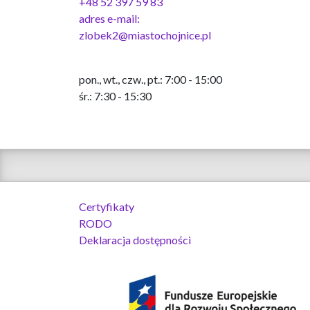
+48 52 397 59 83
adres e-mail:
zlobek2@miastochojnice.pl
pon., wt., czw., pt.: 7:00 - 15:00
śr.: 7:30 - 15:30
Certyfikaty
RODO
Deklaracja dostępności