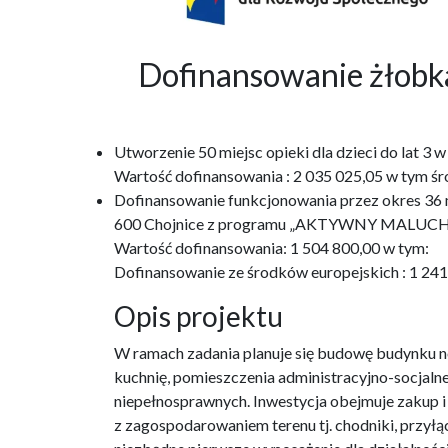
Dofinansowanie żło
Utworzenie 50 miejsc opieki dla dzieci do lat 
Wartość dofinansowania : 2 035 025,05 w tym śr
Dofinansowanie funkcjonowania przez okres 36 m-
600 Chojnice z programu „AKTYWNY MALUCH
Wartość dofinansowania: 1 504 800,00 w tym:
Dofinansowanie ze środków europejskich : 1 24
Opis projektu
W ramach zadania planuje się budowę budynku no
kuchnię, pomieszczenia administracyjno-socjaln
niepełnosprawnych. Inwestycja obejmuje zakup 
z zagospodarowaniem terenu tj. chodniki, przyłąc