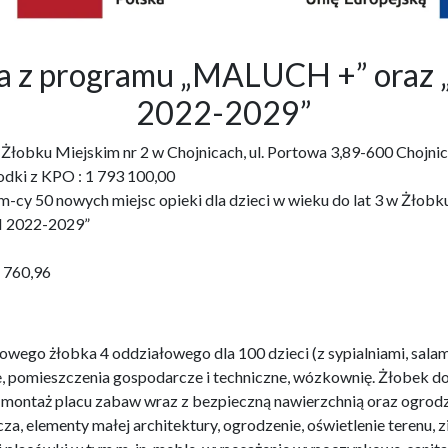
bka z programu „MALUCH +” o
2022-2029”
3 w Żłobku Miejskim nr 2 w Chojnicach, ul. Portowa 3,89-600 Ch
odki z KPO : 1 793 100,00
cy 50 nowych miejsc opieki dla dzieci w wieku do lat 3 w Żłobku 
 2022-2029”
1 760,96
wego żłobka 4 oddziałowego dla 100 dzieci (z sypialniami, salam
e, pomieszczenia gospodarcze i techniczne, wózkownię. Żłobek 
i montaż placu zabaw wraz z bezpieczną nawierzchnią oraz ogro
za, elementy małej architektury, ogrodzenie, oświetlenie terenu,