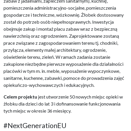
zabaw z jadalniami, zapleczem sanitarnym), kuchnię,
pomieszczenia administracyjno-socjalne, pomieszczenia
gospodarcze i techniczne, wózkownię. Żłobek dostosowany
został do potrzeb osób niepełnosprawnych. Inwestycja
obejmuje zakup i montaż placu zabaw wraz z bezpieczną
nawierzchnią oraz ogrodzeniem. Zaprojektowane zostaną
prace związane z zagospodarowaniem terenu tj. chodniki,
przyłącza, elementy małej architektury, ogrodzenie,
oświetlenie terenu, zieleń. W ramach zadania zostanie
zakupione niezbędne pierwsze wyposażenie dla działalności
placówki w tym m. in. meble, wyposażenie wypoczynkowe,
sanitarne, kuchenne, zabawki, pomoce do prowadzenia zajęć
opiekuńczo-wychowawczych i edukacyjnych.
Celem projektu
jest utworzenie 50 nowych miejsc opieki w
żłobku dla dzieci do lat 3 i dofinansowanie funkcjonowania
tych miejsc w okresie 36 miesięcy.
#NextGenerationEU