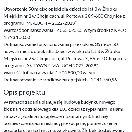
Utworzenie 50 miejsc opieki dla dzieci do lat 3 w Żłobku
Miejskim nr 2 w Chojnicach, ul. Portowa 3,89-600 Chojnice z
programu „MALUCH + 2022-2029”
Wartość dofinansowania : 2 035 025,05 w tym środki z KPO :
1 793 100,00
Dofinansowanie funkcjonowania przez okres 36 m-cy 50
nowych miejsc opieki dla dzieci w wieku do lat 3 w Żłobku
Miejskim nr 2 w Chojnicach, ul. Portowa 3 , 89-600 Chojnice z
programu „AKTYWNY MALUCH 2022-2029”
Wartość dofinansowania: 1 504 800,00 w tym:
Dofinansowanie ze środków europejskich : 1 241 760,96
Opis projektu
W ramach zadania planuje się budowę budynku nowego
żłobka 4 oddziałowego dla 100 dzieci (z sypialniami, salami
zabaw z jadalniami, zapleczem sanitarnym), kuchnię,
pomieszczenia administracyjno-socjalne, pomieszczenia
gospodarcze i techniczne, wózkownię. Żłobek dostosowany