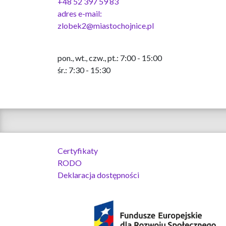
+48 52 397 59 83
adres e-mail:
zlobek2@miastochojnice.pl
pon., wt., czw., pt.: 7:00 - 15:00
śr.: 7:30 - 15:30
Certyfikaty
RODO
Deklaracja dostępności