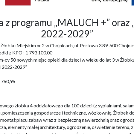
bka z programu „MALUCH +” o
2022-2029”
3 w Żłobku Miejskim nr 2 w Chojnicach, ul. Portowa 3,89-600 Ch
odki z KPO : 1 793 100,00
cy 50 nowych miejsc opieki dla dzieci w wieku do lat 3 w Żłobku 
 2022-2029”
1 760,96
wego żłobka 4 oddziałowego dla 100 dzieci (z sypialniami, salam
e, pomieszczenia gospodarcze i techniczne, wózkownię. Żłobek 
i montaż placu zabaw wraz z bezpieczną nawierzchnią oraz ogro
za, elementy małej architektury, ogrodzenie, oświetlenie terenu,