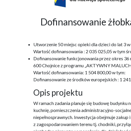
Dofinansowanie żło
Utworzenie 50 miejsc opieki dla dzieci do lat 
Wartość dofinansowania : 2 035 025,05 w tym śr
Dofinansowanie funkcjonowania przez okres 36 m-
600 Chojnice z programu „AKTYWNY MALUCH
Wartość dofinansowania: 1 504 800,00 w tym:
Dofinansowanie ze środków europejskich : 1 24
Opis projektu
W ramach zadania planuje się budowę budynku no
kuchnię, pomieszczenia administracyjno-socjaln
niepełnosprawnych. Inwestycja obejmuje zakup 
z zagospodarowaniem terenu tj. chodniki, przyłąc