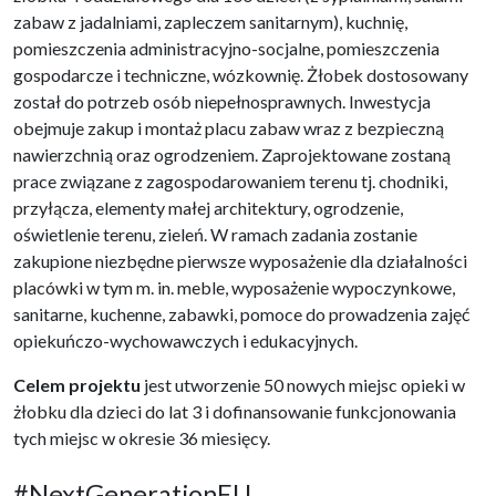
zabaw z jadalniami, zapleczem sanitarnym), kuchnię,
pomieszczenia administracyjno-socjalne, pomieszczenia
gospodarcze i techniczne, wózkownię. Żłobek dostosowany
został do potrzeb osób niepełnosprawnych. Inwestycja
obejmuje zakup i montaż placu zabaw wraz z bezpieczną
nawierzchnią oraz ogrodzeniem. Zaprojektowane zostaną
prace związane z zagospodarowaniem terenu tj. chodniki,
przyłącza, elementy małej architektury, ogrodzenie,
oświetlenie terenu, zieleń. W ramach zadania zostanie
zakupione niezbędne pierwsze wyposażenie dla działalności
placówki w tym m. in. meble, wyposażenie wypoczynkowe,
sanitarne, kuchenne, zabawki, pomoce do prowadzenia zajęć
opiekuńczo-wychowawczych i edukacyjnych.
Celem projektu
jest utworzenie 50 nowych miejsc opieki w
żłobku dla dzieci do lat 3 i dofinansowanie funkcjonowania
tych miejsc w okresie 36 miesięcy.
#NextGenerationEU