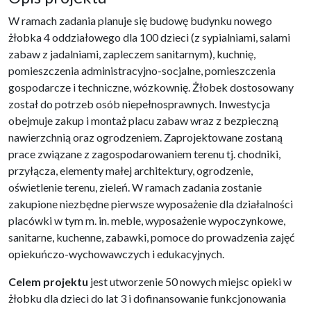
W ramach zadania planuje się budowę budynku nowego
żłobka 4 oddziałowego dla 100 dzieci (z sypialniami, salami
zabaw z jadalniami, zapleczem sanitarnym), kuchnię,
pomieszczenia administracyjno-socjalne, pomieszczenia
gospodarcze i techniczne, wózkownię. Żłobek dostosowany
został do potrzeb osób niepełnosprawnych. Inwestycja
obejmuje zakup i montaż placu zabaw wraz z bezpieczną
nawierzchnią oraz ogrodzeniem. Zaprojektowane zostaną
prace związane z zagospodarowaniem terenu tj. chodniki,
przyłącza, elementy małej architektury, ogrodzenie,
oświetlenie terenu, zieleń. W ramach zadania zostanie
zakupione niezbędne pierwsze wyposażenie dla działalności
placówki w tym m. in. meble, wyposażenie wypoczynkowe,
sanitarne, kuchenne, zabawki, pomoce do prowadzenia zajęć
opiekuńczo-wychowawczych i edukacyjnych.
Celem projektu
jest utworzenie 50 nowych miejsc opieki w
żłobku dla dzieci do lat 3 i dofinansowanie funkcjonowania