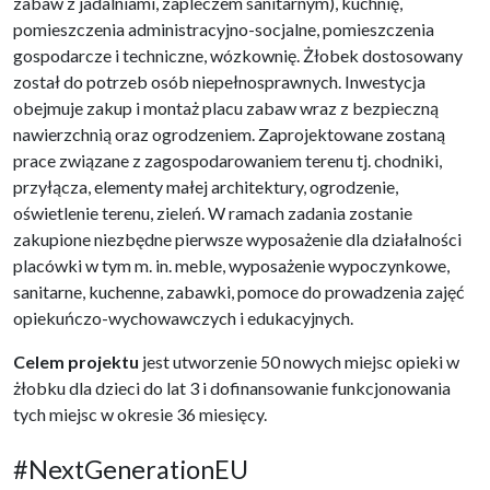
zabaw z jadalniami, zapleczem sanitarnym), kuchnię,
pomieszczenia administracyjno-socjalne, pomieszczenia
gospodarcze i techniczne, wózkownię. Żłobek dostosowany
został do potrzeb osób niepełnosprawnych. Inwestycja
obejmuje zakup i montaż placu zabaw wraz z bezpieczną
nawierzchnią oraz ogrodzeniem. Zaprojektowane zostaną
prace związane z zagospodarowaniem terenu tj. chodniki,
przyłącza, elementy małej architektury, ogrodzenie,
oświetlenie terenu, zieleń. W ramach zadania zostanie
zakupione niezbędne pierwsze wyposażenie dla działalności
placówki w tym m. in. meble, wyposażenie wypoczynkowe,
sanitarne, kuchenne, zabawki, pomoce do prowadzenia zajęć
opiekuńczo-wychowawczych i edukacyjnych.
Celem projektu
jest utworzenie 50 nowych miejsc opieki w
żłobku dla dzieci do lat 3 i dofinansowanie funkcjonowania
tych miejsc w okresie 36 miesięcy.
#NextGenerationEU