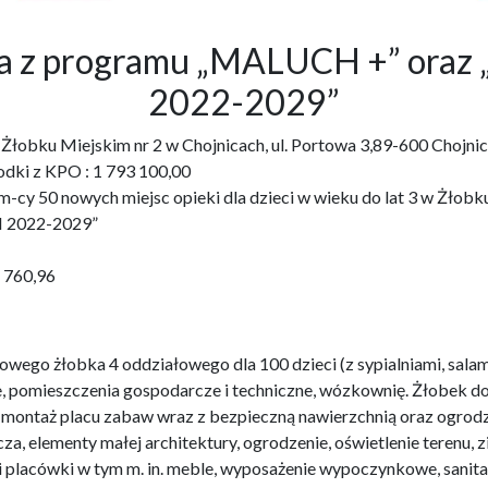
bka z programu „MALUCH +” o
2022-2029”
3 w Żłobku Miejskim nr 2 w Chojnicach, ul. Portowa 3,89-600 Ch
odki z KPO : 1 793 100,00
cy 50 nowych miejsc opieki dla dzieci w wieku do lat 3 w Żłobku 
 2022-2029”
1 760,96
wego żłobka 4 oddziałowego dla 100 dzieci (z sypialniami, salam
e, pomieszczenia gospodarcze i techniczne, wózkownię. Żłobek 
i montaż placu zabaw wraz z bezpieczną nawierzchnią oraz ogro
za, elementy małej architektury, ogrodzenie, oświetlenie terenu,
i placówki w tym m. in. meble, wyposażenie wypoczynkowe, sanit