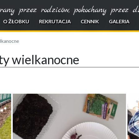
rany przez rodziców, pokochany przez dzi
O ŻŁOBKU
REKRUTACJA
CENNIK
GALERIA
elkanocne
aty wielkanocne