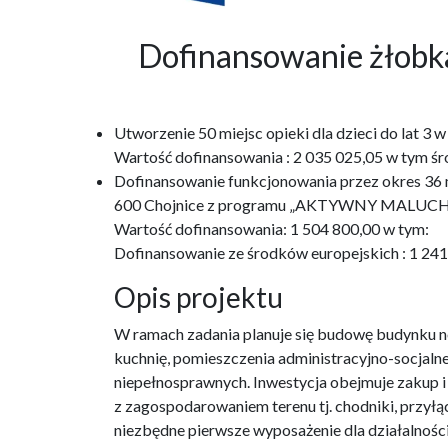
Dofinansowanie żło
Utworzenie 50 miejsc opieki dla dzieci do lat 
Wartość dofinansowania : 2 035 025,05 w tym śr
Dofinansowanie funkcjonowania przez okres 36 m-
600 Chojnice z programu „AKTYWNY MALUCH
Wartość dofinansowania: 1 504 800,00 w tym:
Dofinansowanie ze środków europejskich : 1 24
Opis projektu
W ramach zadania planuje się budowę budynku no
kuchnię, pomieszczenia administracyjno-socjaln
niepełnosprawnych. Inwestycja obejmuje zakup 
z zagospodarowaniem terenu tj. chodniki, przyłąc
niezbędne pierwsze wyposażenie dla działalnośc