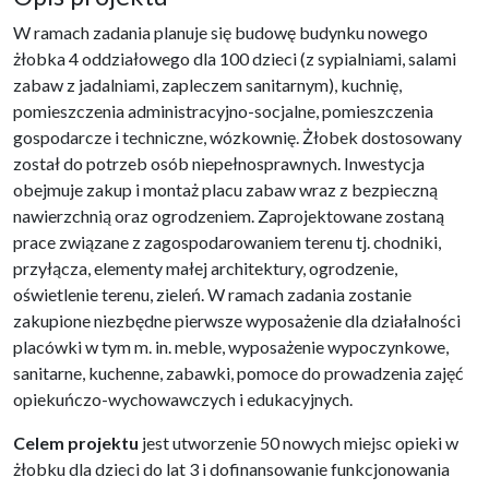
W ramach zadania planuje się budowę budynku nowego
żłobka 4 oddziałowego dla 100 dzieci (z sypialniami, salami
zabaw z jadalniami, zapleczem sanitarnym), kuchnię,
pomieszczenia administracyjno-socjalne, pomieszczenia
gospodarcze i techniczne, wózkownię. Żłobek dostosowany
został do potrzeb osób niepełnosprawnych. Inwestycja
obejmuje zakup i montaż placu zabaw wraz z bezpieczną
nawierzchnią oraz ogrodzeniem. Zaprojektowane zostaną
prace związane z zagospodarowaniem terenu tj. chodniki,
przyłącza, elementy małej architektury, ogrodzenie,
oświetlenie terenu, zieleń. W ramach zadania zostanie
zakupione niezbędne pierwsze wyposażenie dla działalności
placówki w tym m. in. meble, wyposażenie wypoczynkowe,
sanitarne, kuchenne, zabawki, pomoce do prowadzenia zajęć
opiekuńczo-wychowawczych i edukacyjnych.
Celem projektu
jest utworzenie 50 nowych miejsc opieki w
żłobku dla dzieci do lat 3 i dofinansowanie funkcjonowania