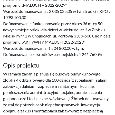
programu „MALUCH + 2022-2029”
Wartość dofinansowania : 2 035 025,05 w tym środki z KPO :
1 793 100,00
Dofinansowanie funkcjonowania przez okres 36 m-cy 50
nowych miejsc opieki dla dzieci w wieku do lat 3 w Żłobku
Miejskim nr 2 w Chojnicach, ul. Portowa 3 , 89-600 Chojnice z
programu „AKTYWNY MALUCH 2022-2029”
Wartość dofinansowania: 1 504 800,00 w tym:
Dofinansowanie ze środków europejskich : 1 241 760,96
Opis projektu
W ramach zadania planuje się budowę budynku nowego
żłobka 4 oddziałowego dla 100 dzieci (z sypialniami, salami
zabaw z jadalniami, zapleczem sanitarnym), kuchnię,
pomieszczenia administracyjno-socjalne, pomieszczenia
gospodarcze i techniczne, wózkownię. Żłobek dostosowany
został do potrzeb osób niepełnosprawnych. Inwestycja
obejmuje zakup i montaż placu zabaw wraz z bezpieczną