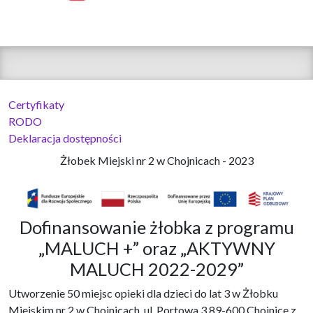
Certyfikaty
RODO
Deklaracja dostępności
Żłobek Miejski nr 2 w Chojnicach - 2023
Dofinansowanie żłobka z programu
„MALUCH +” oraz „AKTYWNY
MALUCH 2022-2029”
Utworzenie 50 miejsc opieki dla dzieci do lat 3 w Żłobku
Miejskim nr 2 w Chojnicach, ul. Portowa 3,89-600 Chojnice z