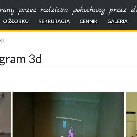
rany przez rodziców, pokochany przez dzi
O ŻŁOBKU
REKRUTACJA
CENNIK
GALERIA
3d
ogram 3d