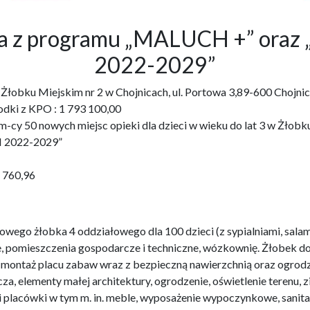
bka z programu „MALUCH +” o
2022-2029”
3 w Żłobku Miejskim nr 2 w Chojnicach, ul. Portowa 3,89-600 Ch
odki z KPO : 1 793 100,00
cy 50 nowych miejsc opieki dla dzieci w wieku do lat 3 w Żłobku 
 2022-2029”
1 760,96
wego żłobka 4 oddziałowego dla 100 dzieci (z sypialniami, salam
e, pomieszczenia gospodarcze i techniczne, wózkownię. Żłobek 
i montaż placu zabaw wraz z bezpieczną nawierzchnią oraz ogro
za, elementy małej architektury, ogrodzenie, oświetlenie terenu,
i placówki w tym m. in. meble, wyposażenie wypoczynkowe, sanit