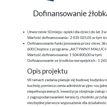
Dofinansowanie żło
Utworzenie 50 miejsc opieki dla dzieci do lat 
Wartość dofinansowania : 2 035 025,05 w tym śr
Dofinansowanie funkcjonowania przez okres 36 m-
600 Chojnice z programu „AKTYWNY MALUCH
Wartość dofinansowania: 1 504 800,00 w tym:
Dofinansowanie ze środków europejskich : 1 24
Opis projektu
W ramach zadania planuje się budowę budynku no
kuchnię, pomieszczenia administracyjno-socjaln
niepełnosprawnych. Inwestycja obejmuje zakup 
z zagospodarowaniem terenu tj. chodniki, przyłąc
niezbędne pierwsze wyposażenie dla działalnośc