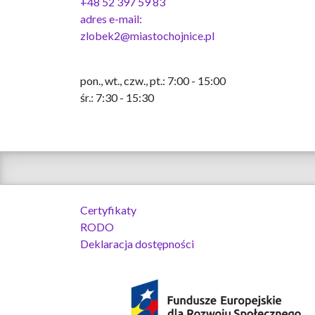
+48 52 397 59 83
adres e-mail:
zlobek2@miastochojnice.pl
pon., wt., czw., pt.: 7:00 - 15:00
śr.: 7:30 - 15:30
Certyfikaty
RODO
Deklaracja dostępności