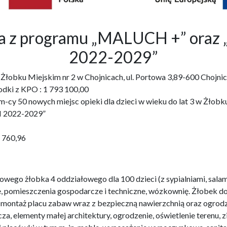
bka z programu „MALUCH +” o
2022-2029”
3 w Żłobku Miejskim nr 2 w Chojnicach, ul. Portowa 3,89-600 Ch
odki z KPO : 1 793 100,00
cy 50 nowych miejsc opieki dla dzieci w wieku do lat 3 w Żłobku 
 2022-2029”
1 760,96
wego żłobka 4 oddziałowego dla 100 dzieci (z sypialniami, salam
e, pomieszczenia gospodarcze i techniczne, wózkownię. Żłobek 
i montaż placu zabaw wraz z bezpieczną nawierzchnią oraz ogro
za, elementy małej architektury, ogrodzenie, oświetlenie terenu,