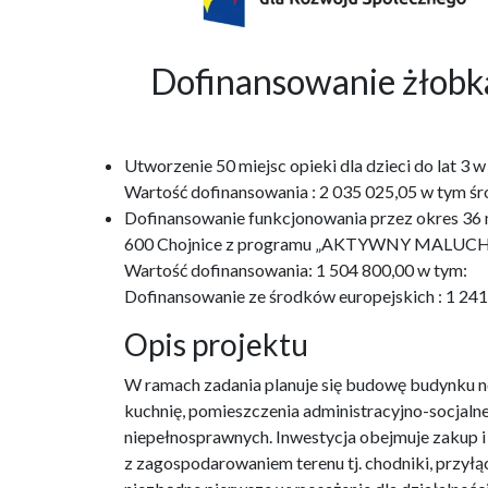
Dofinansowanie żło
Utworzenie 50 miejsc opieki dla dzieci do lat 
Wartość dofinansowania : 2 035 025,05 w tym śr
Dofinansowanie funkcjonowania przez okres 36 m-
600 Chojnice z programu „AKTYWNY MALUCH
Wartość dofinansowania: 1 504 800,00 w tym:
Dofinansowanie ze środków europejskich : 1 24
Opis projektu
W ramach zadania planuje się budowę budynku no
kuchnię, pomieszczenia administracyjno-socjaln
niepełnosprawnych. Inwestycja obejmuje zakup 
z zagospodarowaniem terenu tj. chodniki, przyłąc