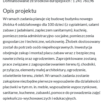
Dofinansowanie ze środków europejskich : 1 241 760,96
Opis projektu
W ramach zadania planuje się budowę budynku nowego
żłobka 4 oddziałowego dla 100 dzieci (z sypialniami, salami
zabaw z jadalniami, zapleczem sanitarnym), kuchnię,
pomieszczenia administracyjno-socjalne, pomieszczenia
gospodarcze i techniczne, wózkownię. Żłobek dostosowany
został do potrzeb osób niepełnosprawnych. Inwestycja
obejmuje zakup i montaż placu zabaw wraz z bezpieczną
nawierzchnią oraz ogrodzeniem. Zaprojektowane zostaną
prace związane z zagospodarowaniem terenu tj. chodniki,
przyłącza, elementy małej architektury, ogrodzenie,
oświetlenie terenu, zieleń. W ramach zadania zostanie
zakupione niezbędne pierwsze wyposażenie dla działalności
placówki w tym m. in. meble, wyposażenie wypoczynkowe,
sanitarne, kuchenne, zabawki, pomoce do prowadzenia zajęć
opiekuńczo-wychowawczych i edukacyjnych.