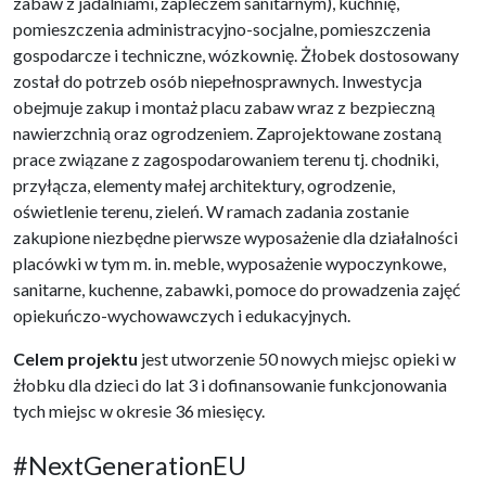
zabaw z jadalniami, zapleczem sanitarnym), kuchnię,
pomieszczenia administracyjno-socjalne, pomieszczenia
gospodarcze i techniczne, wózkownię. Żłobek dostosowany
został do potrzeb osób niepełnosprawnych. Inwestycja
obejmuje zakup i montaż placu zabaw wraz z bezpieczną
nawierzchnią oraz ogrodzeniem. Zaprojektowane zostaną
prace związane z zagospodarowaniem terenu tj. chodniki,
przyłącza, elementy małej architektury, ogrodzenie,
oświetlenie terenu, zieleń. W ramach zadania zostanie
zakupione niezbędne pierwsze wyposażenie dla działalności
placówki w tym m. in. meble, wyposażenie wypoczynkowe,
sanitarne, kuchenne, zabawki, pomoce do prowadzenia zajęć
opiekuńczo-wychowawczych i edukacyjnych.
Celem projektu
jest utworzenie 50 nowych miejsc opieki w
żłobku dla dzieci do lat 3 i dofinansowanie funkcjonowania
tych miejsc w okresie 36 miesięcy.
#NextGenerationEU