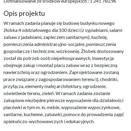
Dofinansowanie ze środków europejskich : 1 241 760,96
Opis projektu
W ramach zadania planuje się budowę budynku nowego
żłobka 4 oddziałowego dla 100 dzieci (z sypialniami, salami
zabaw z jadalniami, zapleczem sanitarnym), kuchnię,
pomieszczenia administracyjno-socjalne, pomieszczenia
gospodarcze i techniczne, wózkownię. Żłobek dostosowany
został do potrzeb osób niepełnosprawnych. Inwestycja
obejmuje zakup i montaż placu zabaw wraz z bezpieczną
nawierzchnią oraz ogrodzeniem. Zaprojektowane zostaną
prace związane z zagospodarowaniem terenu tj. chodniki,
przyłącza, elementy małej architektury, ogrodzenie,
oświetlenie terenu, zieleń. W ramach zadania zostanie
zakupione niezbędne pierwsze wyposażenie dla działalności
placówki w tym m. in. meble, wyposażenie wypoczynkowe,
sanitarne, kuchenne, zabawki, pomoce do prowadzenia zajęć
opiekuńczo-wychowawczych i edukacyjnych.