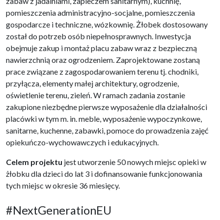
zabaw z jadalniami, zapleczem sanitarnym), kuchnię,
pomieszczenia administracyjno-socjalne, pomieszczenia
gospodarcze i techniczne, wózkownię. Żłobek dostosowany
został do potrzeb osób niepełnosprawnych. Inwestycja
obejmuje zakup i montaż placu zabaw wraz z bezpieczną
nawierzchnią oraz ogrodzeniem. Zaprojektowane zostaną
prace związane z zagospodarowaniem terenu tj. chodniki,
przyłącza, elementy małej architektury, ogrodzenie,
oświetlenie terenu, zieleń. W ramach zadania zostanie
zakupione niezbędne pierwsze wyposażenie dla działalności
placówki w tym m. in. meble, wyposażenie wypoczynkowe,
sanitarne, kuchenne, zabawki, pomoce do prowadzenia zajęć
opiekuńczo-wychowawczych i edukacyjnych.
Celem projektu
jest utworzenie 50 nowych miejsc opieki w
żłobku dla dzieci do lat 3 i dofinansowanie funkcjonowania
tych miejsc w okresie 36 miesięcy.
#NextGenerationEU