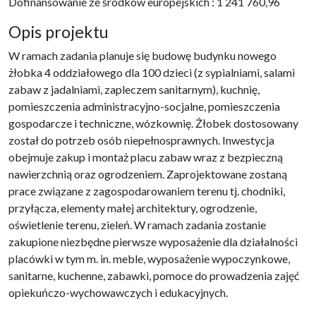
Dofinansowanie ze środków europejskich : 1 241 760,96
Opis projektu
W ramach zadania planuje się budowę budynku nowego
żłobka 4 oddziałowego dla 100 dzieci (z sypialniami, salami
zabaw z jadalniami, zapleczem sanitarnym), kuchnię,
pomieszczenia administracyjno-socjalne, pomieszczenia
gospodarcze i techniczne, wózkownię. Żłobek dostosowany
został do potrzeb osób niepełnosprawnych. Inwestycja
obejmuje zakup i montaż placu zabaw wraz z bezpieczną
nawierzchnią oraz ogrodzeniem. Zaprojektowane zostaną
prace związane z zagospodarowaniem terenu tj. chodniki,
przyłącza, elementy małej architektury, ogrodzenie,
oświetlenie terenu, zieleń. W ramach zadania zostanie
zakupione niezbędne pierwsze wyposażenie dla działalności
placówki w tym m. in. meble, wyposażenie wypoczynkowe,
sanitarne, kuchenne, zabawki, pomoce do prowadzenia zajęć
opiekuńczo-wychowawczych i edukacyjnych.