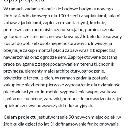
W ramach zadania planuje się budowę budynku nowego
żłobka 4 oddziałowego dla 100 dzieci (z sypialniami, salami
zabaw z jadalniami, zapleczem sanitarnym), kuchnię,
pomieszczenia administracyjno-socjalne, pomieszczenia
gospodarcze i techniczne, wózkownię. Żłobek dostosowany
został do potrzeb osób niepełnosprawnych. Inwestycja
obejmuje zakup i montaż placu zabaw wraz z bezpieczną
nawierzchnią oraz ogrodzeniem. Zaprojektowane zostaną
prace związane z zagospodarowaniem terenu tj. chodniki,
przyłącza, elementy małej architektury, ogrodzenie,
oświetlenie terenu, zieleń. W ramach zadania zostanie
zakupione niezbędne pierwsze wyposażenie dla działalności
placówki w tym m. in. meble, wyposażenie wypoczynkowe,
sanitarne, kuchenne, zabawki, pomoce do prowadzenia zajęć
opiekuńczo-wychowawczych i edukacyjnych.
Celem projektu
jest utworzenie 50 nowych miejsc opieki w
żłobku dla dzieci do lat 3 i dofinansowanie funkcjonowania