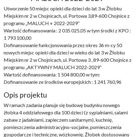
Utworzenie 50 miejsc opieki dla dzieci do lat 3 w Żłobku
Miejskim nr 2 w Chojnicach, ul. Portowa 3,89-600 Chojnice z
programu „MALUCH + 2022-2029”
Wartość dofinansowania : 2 035 025,05 w tym środki z KPO :
1 793 100,00
Dofinansowanie funkcjonowania przez okres 36 m-cy 50
nowych miejsc opieki dla dzieci w wieku do lat 3 w Żłobku
Miejskim nr 2 w Chojnicach, ul. Portowa 3 , 89-600 Chojnice z
programu „AKTYWNY MALUCH 2022-2029”
Wartość dofinansowania: 1 504 800,00 w tym:
Dofinansowanie ze środków europejskich : 1 241 760,96
Opis projektu
W ramach zadania planuje się budowę budynku nowego
żłobka 4 oddziałowego dla 100 dzieci (z sypialniami, salami
zabaw z jadalniami, zapleczem sanitarnym), kuchnię,
pomieszczenia administracyjno-socjalne, pomieszczenia
gospodarcze i techniczne, wózkownię. Żłobek dostosowany