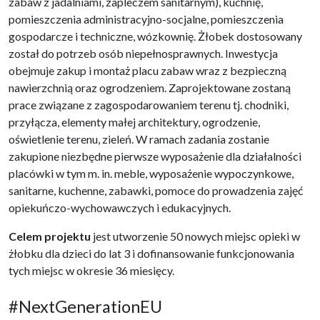
zabaw z jadalniami, zapleczem sanitarnym), kuchnię,
pomieszczenia administracyjno-socjalne, pomieszczenia
gospodarcze i techniczne, wózkownię. Żłobek dostosowany
został do potrzeb osób niepełnosprawnych. Inwestycja
obejmuje zakup i montaż placu zabaw wraz z bezpieczną
nawierzchnią oraz ogrodzeniem. Zaprojektowane zostaną
prace związane z zagospodarowaniem terenu tj. chodniki,
przyłącza, elementy małej architektury, ogrodzenie,
oświetlenie terenu, zieleń. W ramach zadania zostanie
zakupione niezbędne pierwsze wyposażenie dla działalności
placówki w tym m. in. meble, wyposażenie wypoczynkowe,
sanitarne, kuchenne, zabawki, pomoce do prowadzenia zajęć
opiekuńczo-wychowawczych i edukacyjnych.
Celem projektu
jest utworzenie 50 nowych miejsc opieki w
żłobku dla dzieci do lat 3 i dofinansowanie funkcjonowania
tych miejsc w okresie 36 miesięcy.
#NextGenerationEU