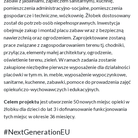
zabaw z jadalniami, zapleczem sanitarnym), kuchnię,
pomieszczenia administracyjno-socjalne, pomieszczenia
gospodarcze i techniczne, wózkownię. Żłobek dostosowany
został do potrzeb osób niepełnosprawnych. Inwestycja
obejmuje zakup i montaż placu zabaw wraz z bezpieczną
nawierzchnią oraz ogrodzeniem. Zaprojektowane zostaną
prace związane z zagospodarowaniem terenu tj. chodniki,
przyłącza, elementy małej architektury, ogrodzenie,
oświetlenie terenu, zieleń. W ramach zadania zostanie
zakupione niezbędne pierwsze wyposażenie dla działalności
placówki w tym m. in. meble, wyposażenie wypoczynkowe,
sanitarne, kuchenne, zabawki, pomoce do prowadzenia zajęć
opiekuńczo-wychowawczych i edukacyjnych.
Celem projektu
jest utworzenie 50 nowych miejsc opieki w
żłobku dla dzieci do lat 3 i dofinansowanie funkcjonowania
tych miejsc w okresie 36 miesięcy.
#NextGenerationEU