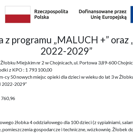
bka z programu „MALUCH +” o
2022-2029”
3 w Żłobku Miejskim nr 2 w Chojnicach, ul. Portowa 3,89-600 Ch
odki z KPO : 1 793 100,00
cy 50 nowych miejsc opieki dla dzieci w wieku do lat 3 w Żłobku 
 2022-2029”
1 760,96
wego żłobka 4 oddziałowego dla 100 dzieci (z sypialniami, salam
e, pomieszczenia gospodarcze i techniczne, wózkownię. Żłobek 