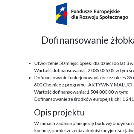
Dofinansowanie żło
Utworzenie 50 miejsc opieki dla dzieci do lat 
Wartość dofinansowania : 2 035 025,05 w tym śr
Dofinansowanie funkcjonowania przez okres 36 m-
600 Chojnice z programu „AKTYWNY MALUCH
Wartość dofinansowania: 1 504 800,00 w tym:
Dofinansowanie ze środków europejskich : 1 24
Opis projektu
W ramach zadania planuje się budowę budynku no
kuchnię, pomieszczenia administracyjno-socjaln