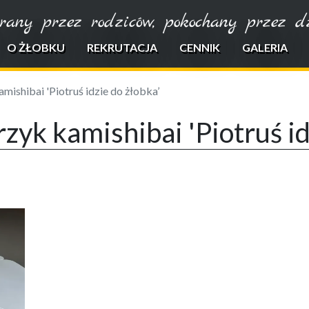
rany przez rodziców, pokochany przez dzi
O ŻŁOBKU
REKRUTACJA
CENNIK
GALERIA
mishibai 'Piotruś idzie do żłobka’
zyk kamishibai 'Piotruś id