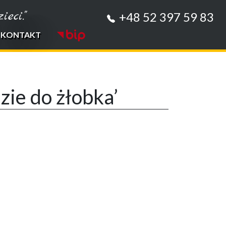
eci."
+48 52 397 59 83
KONTAKT
zie do żłobka’